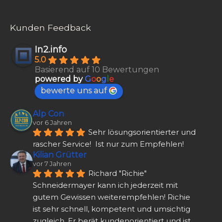
Kunden Feedback
In2.info
5.0
Basierend auf 10 Bewertungen
powered by
G
o
o
g
l
e
bewerte uns auf
Alp Con
vor 6 Jahren
Sehr lösungsorientierter und 
rascher Service!  Ist nur zum Empfehlen!
Kilian Grütter
vor 7 Jahren
Richard "Richie" 
Schneidermayer kann ich jederzeit mit 
gutem Gewissen weiterempfehlen! Richie 
ist sehr schnell, kompetent und umsichtig 
zugleich. Er berät kundenorientiert und ist 