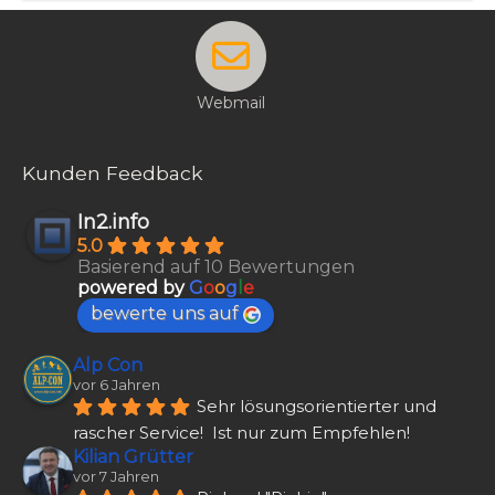
Webmail
Kunden Feedback
In2.info
5.0
Basierend auf 10 Bewertungen
powered by
G
o
o
g
l
e
bewerte uns auf
Alp Con
vor 6 Jahren
Sehr lösungsorientierter und 
rascher Service!  Ist nur zum Empfehlen!
Kilian Grütter
vor 7 Jahren