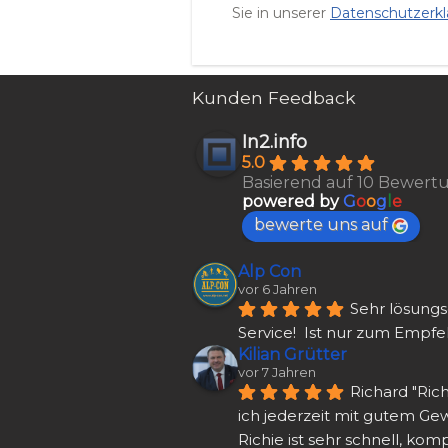
Sie in unserer
Datenschutzerkl
Kunden Feedback
In2.info
5.0
Basierend auf 10 Bewer
powered by
G
o
o
g
l
e
bewerte uns auf
Alp Con
vor 6 Jahren
Sehr lösungso
Service!  Ist nur zum Empfe
Kilian Grütter
vor 7 Jahren
Richard "Ric
ich jederzeit mit gutem Ge
Richie ist sehr schnell, ko