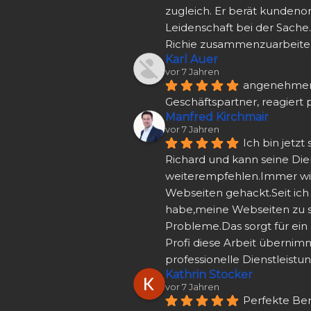
zugleich. Er berät kundenori
Leidenschaft bei der Sache.
Richie zusammenzuarbeite
Karl Auer
vor 7 Jahren
angenehmer,
Geschäftspartner, reagiert 
Manfred Kirchmair
vor 7 Jahren
Ich bin jetzt
Richard und kann seine Dien
weiterempfehlen.Immer wi
Webseiten gehackt.Seit ich 
habe,meine Webseiten zu s
Probleme.Das sorgt für ein 
Profi diese Arbeit übernimm
professionelle Dienstleistun
Kathrin Stocker
vor 7 Jahren
Perfekte Ber