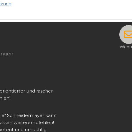
ärung
Webm
tungen
rientierter und rascher 
hlen!
hie" Schneidermayer kann 
wissen weiterempfehlen! 
mpetent und umsichtig 